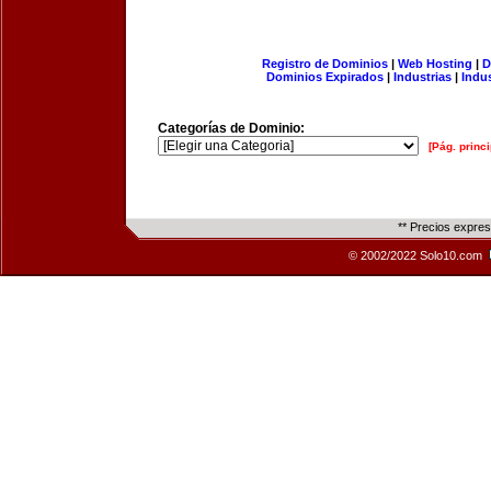
Registro de Dominios
|
Web Hosting
|
D
Dominios Expirados
|
Industrias
|
Indu
Categorías de Dominio:
[Pág. princi
** Precios expre
© 2002/2022 Solo10.com