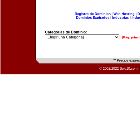
Registro de Dominios
|
Web Hosting
|
D
Dominios Expirados
|
Industrias
|
Indu
Categorías de Dominio:
[Pág. princi
** Precios expre
© 2002/2022 Solo10.com