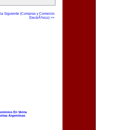
ia Siguiente (Compras y Comercio
ElectrÃ³nico) >>
ominios En Venta
strias Argentinas